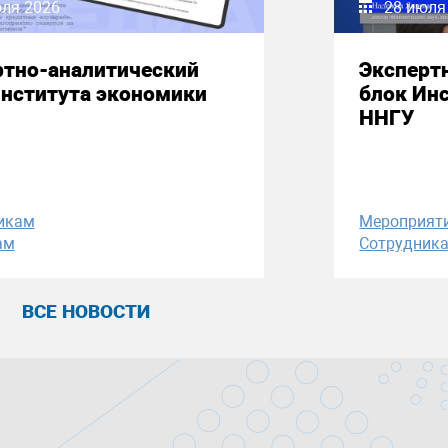
юля 2026
28 июля
ртно-аналитический
Эксперт
Института экономики
блок Ин
ННГУ
икам
Мероприят
ам
Сотрудник
ВСЕ НОВОСТИ