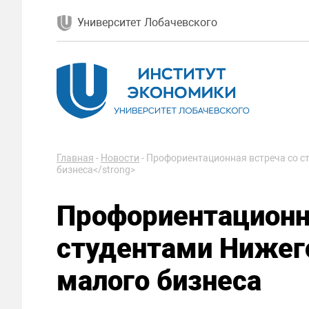
Университет Лобачевского
Главная
-
Новости
-
Профориентационная встреча со с
бизнеса</strong>
Профориентационн
студентами
Нижег
малого бизнеса