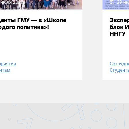
 июля 2026
29 и
денты ГМУ — в «Школе
Экспе
дого политика»!
блок 
ННГУ
приятия
Сотрудн
нтам
Студент