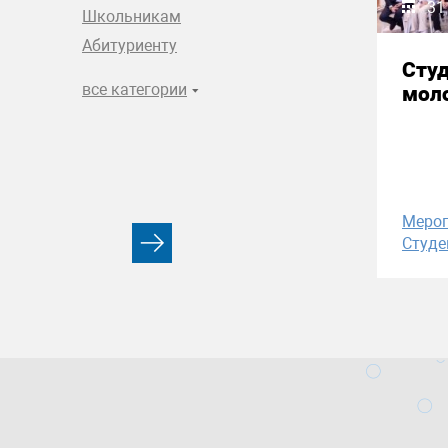
31
Школьникам
Абитуриенту
Сту
все категории
моло
Меро
Студе