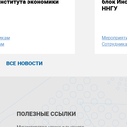
Института экономики
блок Ин
ННГУ
икам
Мероприят
ам
Сотрудник
ВСЕ НОВОСТИ
ПОЛЕЗНЫЕ ССЫЛКИ