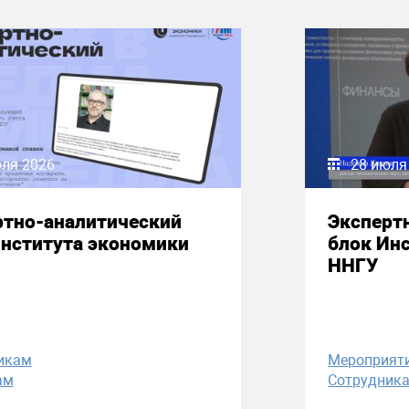
юля 2026
28 июля
ртно-аналитический
Эксперт
Института экономики
блок Ин
ННГУ
икам
Мероприят
ам
Сотрудник