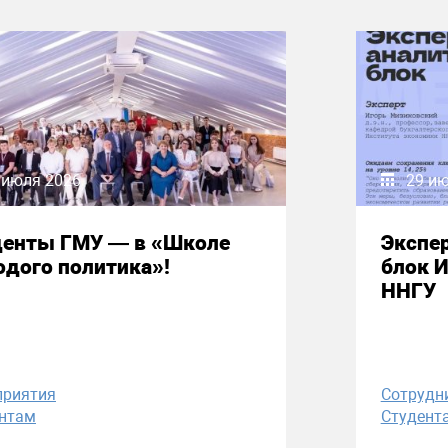
 июля 2026
29 и
денты ГМУ — в «Школе
Экспе
дого политика»!
блок 
ННГУ
приятия
Сотрудн
нтам
Студент