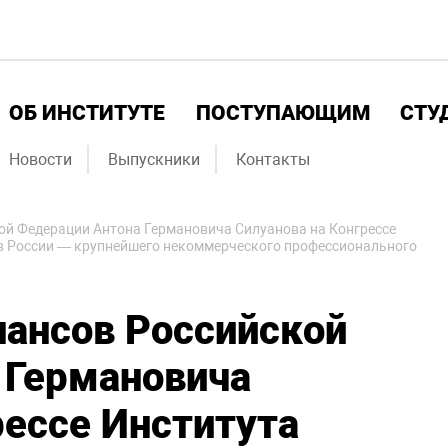
ОБ ИНСТИТУТЕ
ПОСТУПАЮЩИМ
СТУ
Новости
Выпускники
Контакты
ой Федерации Антона Германовича Силуанова на Конгрессе
в России — крупнейшего некоммерческого профессионального
нансов Российской
 Германовича
рессе Института