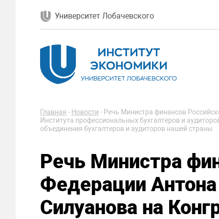
Университет Лобачевского
Главная
-
Новости
-
Речь Министра финансов Российск
Института профессиональных бухгалтеров и аудиторо
объединения бухгалтеров и аудиторов нашей страны
Речь Министра фи
Федерации Антона
Силуанова на Конг