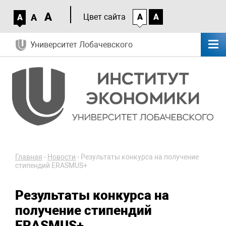
A
A
Цвет сайта
A
A
A
Университет Лобачевского
Главная
-
Новости
-
Результаты конкурса на получение
стипендий ERASMUS+
Результаты конкурса на
получение стипендий
ERASMUS+