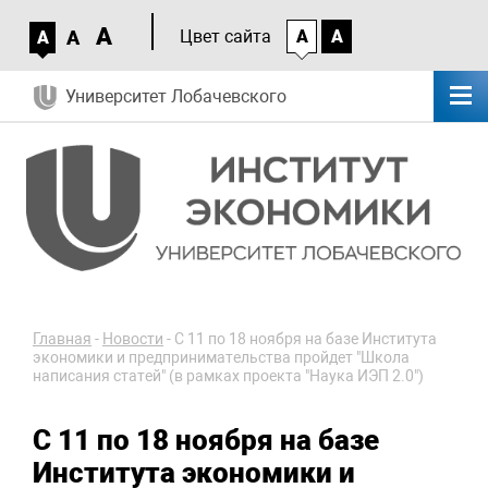
A
A
Цвет сайта
A
A
A
Университет Лобачевского
Главная
-
Новости
-
С 11 по 18 ноября на базе Института
экономики и предпринимательства пройдет "Школа
написания статей" (в рамках проекта "Наука ИЭП 2.0")
С 11 по 18 ноября на базе
Института экономики и