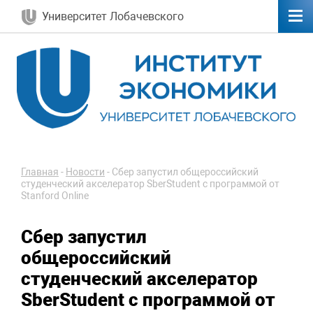
Университет Лобачевского
Главная
-
Новости
-
Сбер запустил общероссийский
студенческий акселератор SberStudent с программой от
Stanford Online
Сбер запустил
общероссийский
студенческий акселератор
SberStudent с программой от