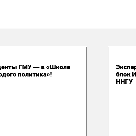
 июля 2026
29 и
денты ГМУ — в «Школе
Экспе
одого политика»!
блок 
ННГУ