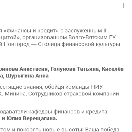
м
я «Финансы и кредит» с заслуженным II
ащитой», организованном Волго-Вятским ГУ
ий Новгород — Столица финансовой культуры
ринова Анастасия, Голунова Татьяна, Киселёв
а, Шурыгина Анна
естящие знания, обойдя команды НИУ
. Минина, Сотрудников страховой компании
одаватели кафедры финансов и кредита:
 и Юлия Верещагина.
утом и покорять новые высоты! Ваша победа