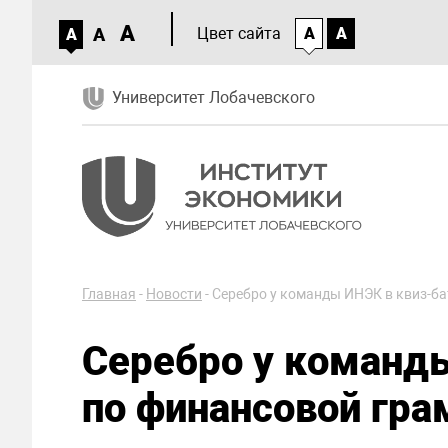
A
A
Цвет сайта
A
A
A
Университет Лобачевского
Главная
-
Новости
-
Серебро у команды ИНЭК в квиз-ба
Серебро у команды
по финансовой гра