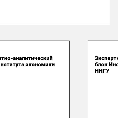
юля 2026
28 июля
ртно-аналитический
Эксперт
Института экономики
блок Ин
ННГУ