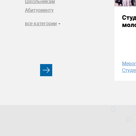
Школьникам
Абитуриенту
Сту
все категории
моло
Меро
Студе