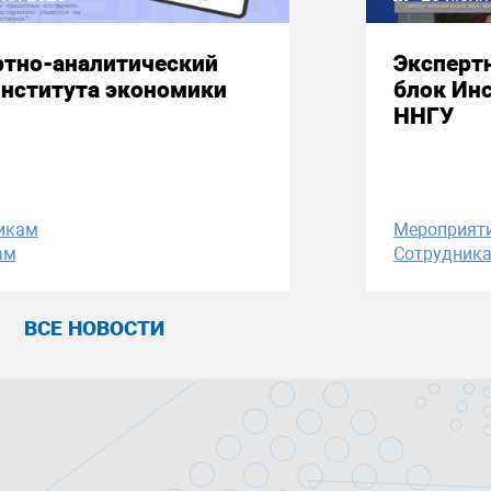
ртно-аналитический
Эксперт
Института экономики
блок Ин
ННГУ
икам
Мероприят
ам
Сотрудник
ВСЕ НОВОСТИ