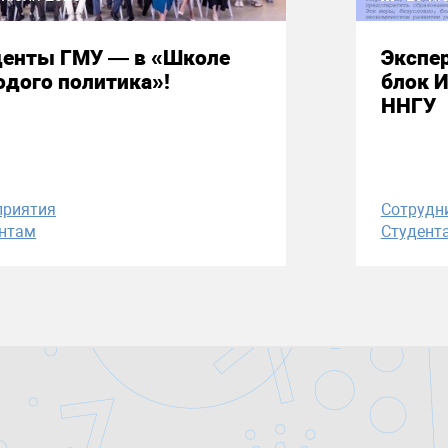
денты ГМУ — в «Школе
Экспе
дого политика»!
блок 
ННГУ
приятия
Сотрудн
нтам
Студент