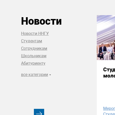
Новости
Новости ННГУ
Студентам
Сотрудникам
31
Школьникам
Абитуриенту
Сту
все категории
моло
Меро
Студе