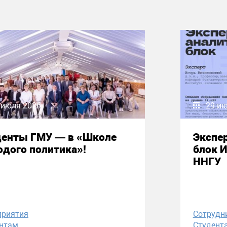
 июля 2026
29 и
денты ГМУ — в «Школе
Экспе
дого политика»!
блок 
ННГУ
приятия
Сотрудн
нтам
Студент