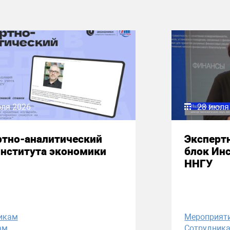
юля 2026
28 июля
ртно-аналитический
Эксперт
Института экономики
блок Ин
ННГУ
икам
Мероприят
ам
Сотрудник