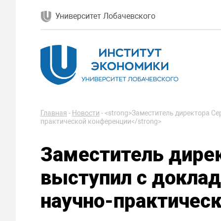
Университет Лобачевского
Главная
-
Новости
-
<strong>Заместитель директора Се
практической конференции</strong>
Заместитель дире
выступил с доклад
научно-практичес