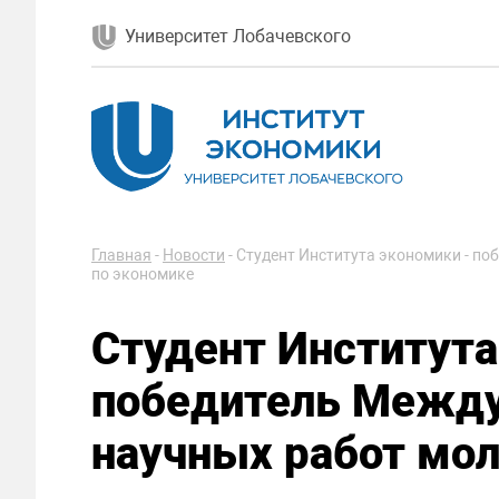
Университет Лобачевского
Главная
-
Новости
-
Студент Института экономики - п
по экономике
Студент Института
победитель Между
научных работ мо