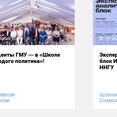
 июля 2026
29 и
денты ГМУ — в «Школе
Экспе
дого политика»!
блок 
ННГУ
приятия
Сотрудн
нтам
Студент