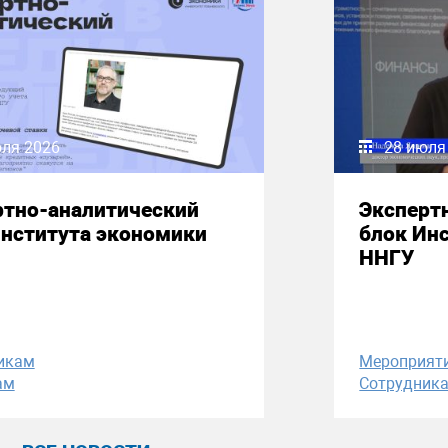
юля 2026
28 июля
ртно-аналитический
Эксперт
Института экономики
блок Ин
ННГУ
икам
Мероприят
ам
Сотрудник