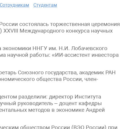
Сотрудникам
Студентам
О России состоялась торжественная церемония
а) XXVIII Международного конкурса научных
а экономики ННГУ им. Н.И. Лобачевского
ма научной работы: «ИИ-ассистент инвестора
ретарь Союзного государства, академик РАН
ономического общества России, член-
дентом разделили: директор Института
учный руководитель – доцент кафедры
ентальных методов в экономике Андрей
ческим обществом России (ВЭО России) при