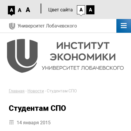
A
A
Цвет сайта
A
A
A
Университет Лобачевского
Главная
-
Новости
-
Студентам СПО
Студентам СПО
14 января 2015