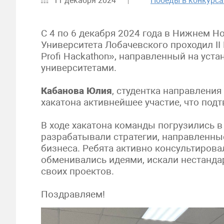
11 декабря 2024
Победы в конкурса
С 4 по 6 декабря 2024 года в Нижнем Н
Университета Лобачевского проходил II
Profi Hackathon», направленный на уст
университетами.
Кабанова Юлия
, студентка направлени
хакатона активнейшее участие, что по
В ходе хакатона команды погрузились в
разрабатывали стратегии, направленны
бизнеса. Ребята активно консультирова
обменивались идеями, искали нестанда
своих проектов.
Поздравляем!