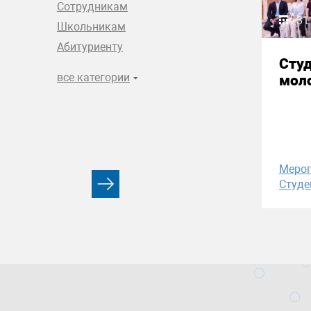
Сотрудникам
31
Школьникам
Абитуриенту
Сту
все категории
моло
Меро
Студе