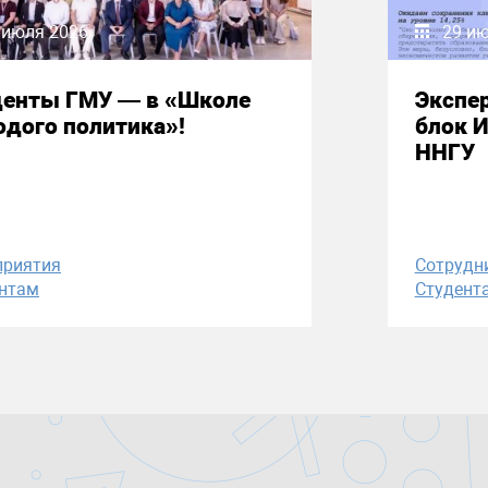
 июля 2026
29 и
денты ГМУ — в «Школе
Экспе
дого политика»!
блок 
ННГУ
приятия
Сотрудн
нтам
Студент