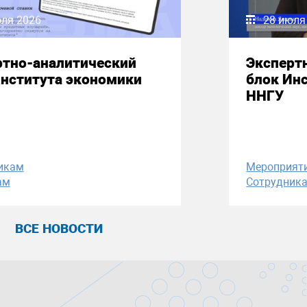
юля 2026
28 июля
ртно-аналитический
Эксперт
Института экономики
блок Ин
ННГУ
икам
Мероприят
ам
Сотрудник
ВСЕ НОВОСТИ