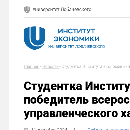
Университет Лобачевского
Главная
-
Новости
-
Студентка Института экономики - 
Студентка Институ
победитель всерос
управленческого х