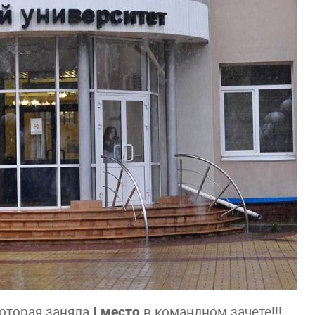
оторая заняла
I
место
в командном зачете!!!