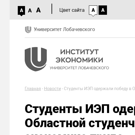
A
A
Цвет сайта
A
A
A
Университет Лобачевского
Главная
-
Новости
-
Студенты ИЭП одержали победу в О
Студенты ИЭП оде
Областной студенч