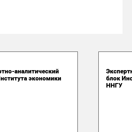
юля 2026
28 июля
ртно-аналитический
Эксперт
Института экономики
блок Ин
ННГУ