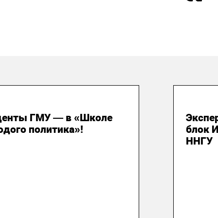
 июля 2026
29 и
денты ГМУ — в «Школе
Экспе
одого политика»!
блок 
ННГУ