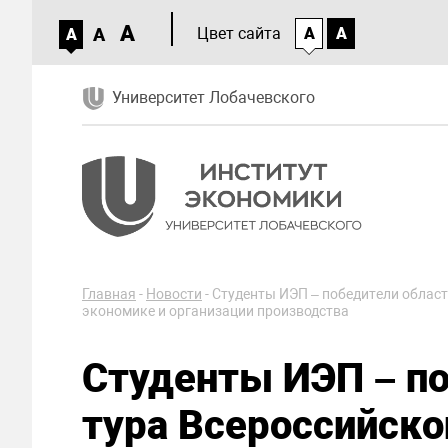
A
A
Цвет сайта
A
A
A
Университет Лобачевского
Главная
-
Новости
-
Студенты ИЭП – победители област
экономике и организации производства
Студенты ИЭП – по
тура Всероссийско