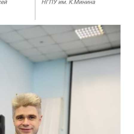
сей
НГПУ им. К.Минина