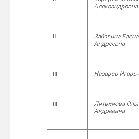
Александровна
II
Забавина Елена
Андреевна
III
Назаров Игорь 
III
Литвинова Оль
Андреевна