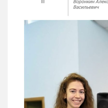
III
Воронкин Алек
Васильевич