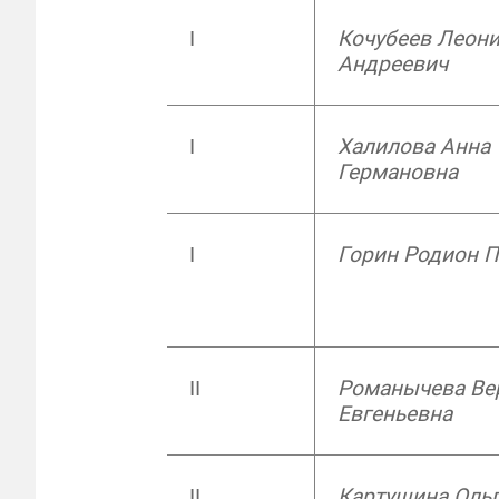
I
Кочубеев Леон
Андреевич
I
Халилова Анна
Германовна
I
Горин Родион 
II
Романычева Ве
Евгеньевна
II
Картушина Оль