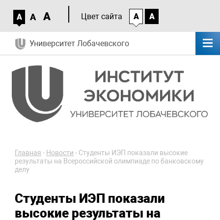
A
A
Цвет сайта
A
A
A
Университет Лобачевского
Главная
-
Новости
-
Студенты ИЭП показали высокие
результаты на Всероссийской олимпиаде по банковскому
делу
Студенты ИЭП показали
высокие результаты на