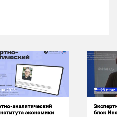
юля 2026
28 июля
ртно-аналитический
Эксперт
Института экономики
блок Ин