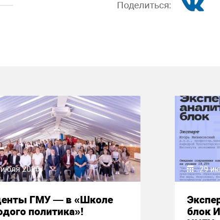
Поделиться:
 июля 2026
29 и
денты ГМУ — в «Школе
Экспе
дого политика»!
блок 