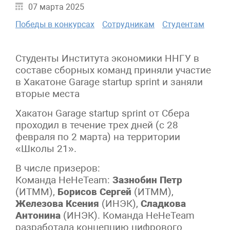
07 марта 2025
Победы в конкурсах
Сотрудникам
Студентам
Студенты Института экономики ННГУ в
составе сборных команд приняли участие
в Хакатоне Garage startup sprint и заняли
вторые места
Хакатон Garage startup sprint от Сбера
проходил в течение трех дней (с 28
февраля по 2 марта) на территории
«Школы 21».
В числе призеров:
Команда HeHeTeam:
Зазнобин Петр
(ИТММ),
Борисов Сергей
(ИТММ),
Железова Ксения
(ИНЭК),
Сладкова
Антонина
(ИНЭК). Команда HeHeTeam
разработала концепцию цифрового