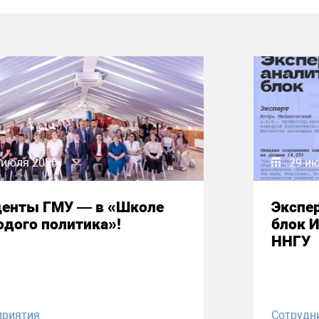
 июля 2026
29 и
денты ГМУ — в «Школе
Экспе
дого политика»!
блок 
ННГУ
приятия
Сотрудн