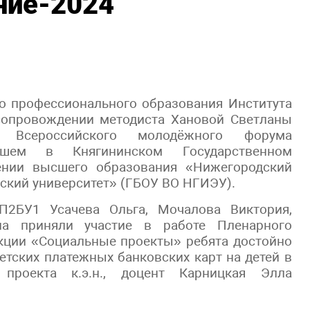
ние-2024
го профессионального образования Института
сопровождении методиста Хановой Светланы
и Всероссийского молодёжного форума
ившем в Княгининском Государственном
ении высшего образования «Нижегородский
ский университет» (ГБОУ ВО НГИЭУ).
3П2БУ1 Усачева Ольга, Мочалова Виктория,
ла приняли участие в работе Пленарного
екции «Социальные проекты» ребята достойно
етских платежных банковских карт на детей в
проекта к.э.н., доцент Карницкая Элла