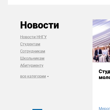
Новости
Новости ННГУ
Студентам
Сотрудникам
31
Школьникам
Абитуриенту
Сту
все категории
моло
Меро