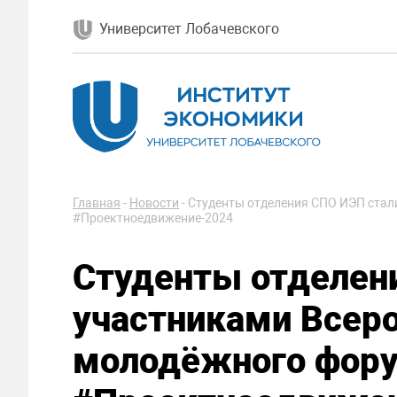
Университет Лобачевского
Главная
-
Новости
-
Студенты отделения СПО ИЭП стал
#Проектноедвижение-2024
Студенты отделен
участниками Всер
молодёжного фор