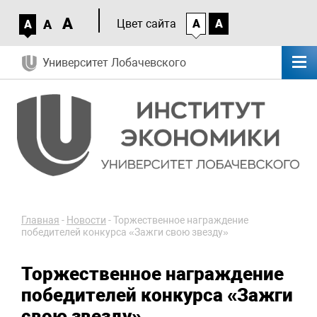
A
A
Цвет сайта
A
A
A
Университет Лобачевского
Главная
-
Новости
-
Торжественное награждение
победителей конкурса «Зажги свою звезду»
Торжественное награждение
победителей конкурса «Зажги
свою звезду»