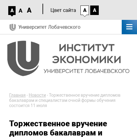
A
A
Цвет сайта
A
A
A
Университет Лобачевского
Главная
-
Новости
-
Торжественное вручение дипломов
бакалаврам и специалистам очной формы обучения
состоится 11 июля
Торжественное вручение
дипломов бакалаврам и