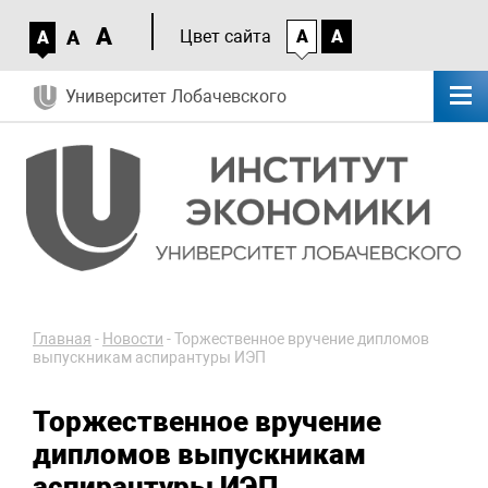
A
A
Цвет сайта
A
A
A
Университет Лобачевского
Главная
-
Новости
-
Торжественное вручение дипломов
выпускникам аспирантуры ИЭП
Торжественное вручение
дипломов выпускникам
аспирантуры ИЭП