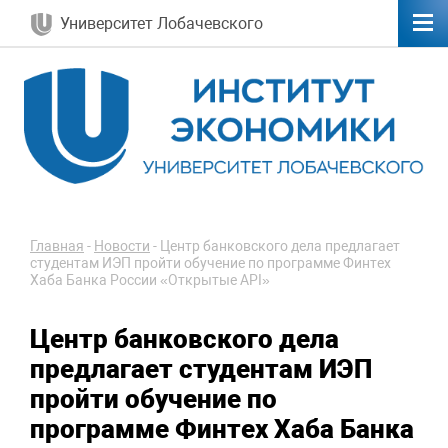
Университет Лобачевского
Главная
-
Новости
-
Центр банковского дела предлагает
студентам ИЭП пройти обучение по программе Финтех
Хаба Банка России «Открытые API»
Центр банковского дела
предлагает студентам ИЭП
пройти обучение по
программе Финтех Хаба Банка