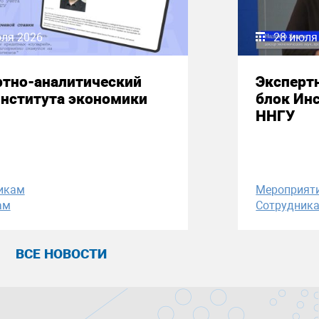
юля 2026
28 июля
ртно-аналитический
Эксперт
Института экономики
блок Ин
ННГУ
икам
Мероприят
ам
Сотрудник
ВСЕ НОВОСТИ