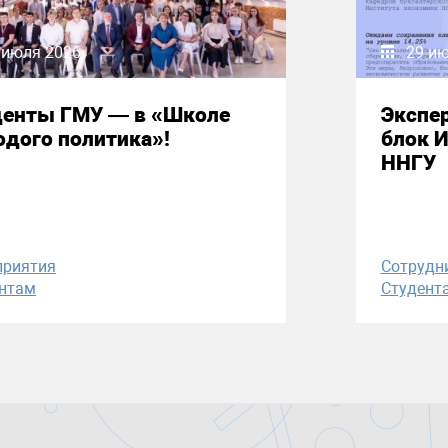
 июля 2026
29 и
денты ГМУ — в «Школе
Экспе
дого политика»!
блок 
ННГУ
приятия
Сотрудн
нтам
Студент