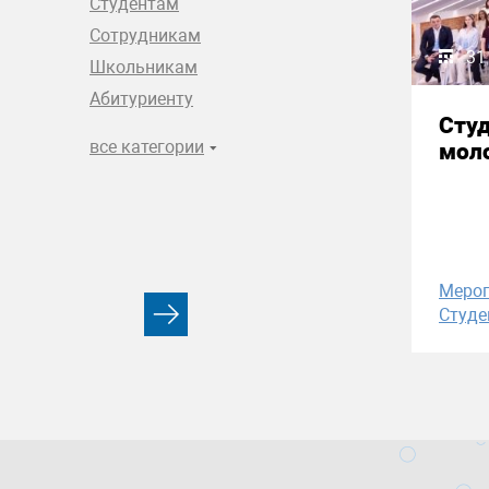
Студентам
Сотрудникам
31
Школьникам
Абитуриенту
Сту
все категории
моло
Меро
Студе