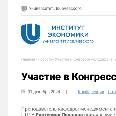
Университет Лобачевского
Главная
-
Новости
-
Участие в Конгрессе молодых учен
Участие в Конгрес
01 декабря 2024
Конференции
Сот
Преподаватель кафедры менеджмента и
ННГУ
Екатерина Лапшина
приняла учас