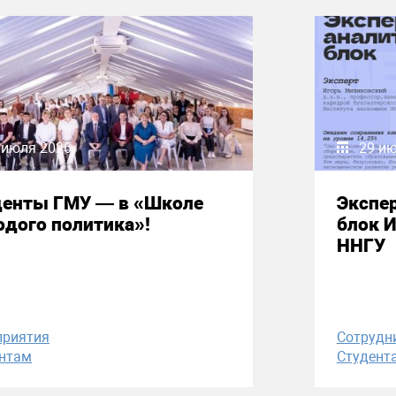
 июля 2026
29 и
денты ГМУ — в «Школе
Экспе
дого политика»!
блок 
ННГУ
приятия
Сотрудн
нтам
Студент