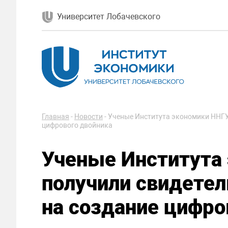
Университет Лобачевского
Главная
-
Новости
-
Ученые Института экономики ННГУ 
цифрового двойника
Ученые Института
получили свидетел
на создание цифро