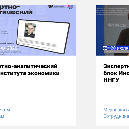
юля 2026
28 июля
ртно-аналитический
Эксперт
Института экономики
блок Ин
ННГУ
икам
Мероприят
ам
Сотрудник