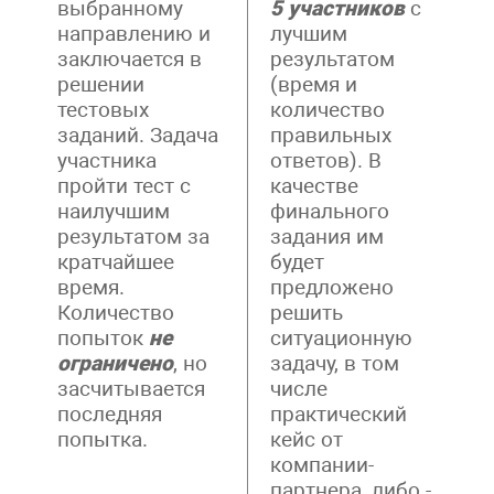
выбранному
5 участников
с
направлению и
лучшим
заключается в
результатом
решении
(время и
тестовых
количество
заданий. Задача
правильных
участника
ответов). В
пройти тест с
качестве
наилучшим
финального
результатом за
задания им
кратчайшее
будет
время.
предложено
Количество
решить
попыток
не
ситуационную
ограничено
, но
задачу, в том
засчитывается
числе
последняя
практический
попытка.
кейс от
компании-
партнера, либо ­-