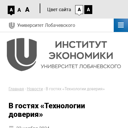
A
A
Цвет сайта
A
A
A
Университет Лобачевского
Главная
-
Новости
-
В гостях «Технологии доверия»
В гостях «Технологии
доверия»