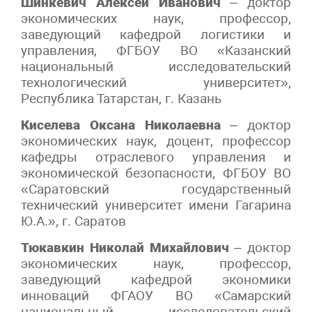
Шинкевич Алексей Иванович
– доктор
экономических наук, профессор,
заведующий кафедрой логистики и
управления, ФГБОУ ВО «Казанский
национальный исследовательский
технологический университет»,
Республика Татарстан, г. Казань
Киселева Оксана Николаевна
– доктор
экономических наук, доцент, профессор
кафедры
отраслевого
управления
и
экономической безопасности,
ФГБОУ ВО
«Саратовский государственный
технический университет имени Гагарина
Ю.А.»,
г.
Саратов
Тюкавкин
Николай Михайлович
–
доктор
экономических
наук,
профессор,
заведующий
кафедрой
экономики
инноваций
ФГАОУ
ВО
«
Самарский
национальный исследовательский