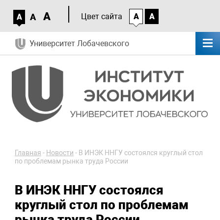
A
A
Цвет сайта
A
A
A
Университет Лобачевского
Главная
-
Новости
-
В ИНЭК ННГУ состоялся круглый стол
по проблемам рынка труда России
В ИНЭК ННГУ состоялся
круглый стол по проблемам
рынка труда России