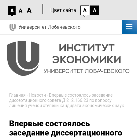
A
A
Цвет сайта
A
A
A
Университет Лобачевского
Главная
-
Новости
-
Впервые состоялось заседание
диссертационного совета Д 212.166.23 по вопросу
лишения ученой степени кандидата экономических наук
Впервые состоялось
заседание диссертационного