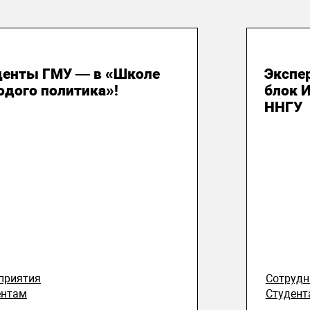
 июля 2026
29 и
денты ГМУ — в «Школе
Экспе
одого политика»!
блок 
ННГУ
приятия
Сотруд
ентам
Студент