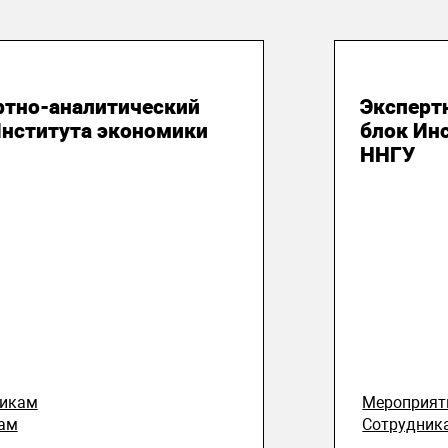
юля 2026
28 июля
ртно-аналитический
Эксперт
Института экономики
блок Ин
ННГУ
никам
Мероприят
ам
Сотрудник