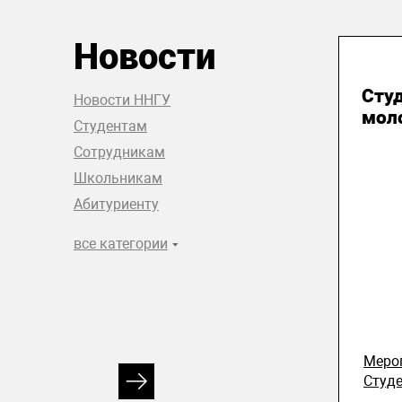
Новости
31
Сту
Новости ННГУ
мол
Студентам
Сотрудникам
Школьникам
Абитуриенту
все категории
Меро
Студ