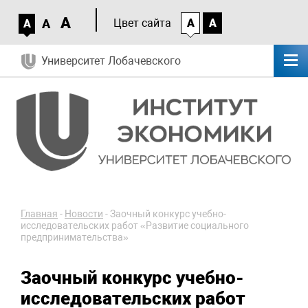
A
A
Цвет сайта
A
A
A
Университет Лобачевского
Главная
-
Новости
-
Заочный конкурс учебно-
исследовательских работ «Развитие социального
предпринимательства»
Заочный конкурс учебно-
исследовательских работ