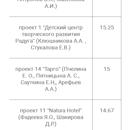
А.И.)
проект 1 “Детский центр
15.25
творческого развития
Радуга” (Клюшникова А.А. ,
Стукалова Е.В.)
проект 14 “Тарго” (Пчелина
15
Е. О., Пятницына А. С.,
Сауткина Е.Н,, Арефьев
А.А.)
проект 11 “Natura Hotel”
14.67
(Фадеева Я.О., Шакирова
Д.Р.)