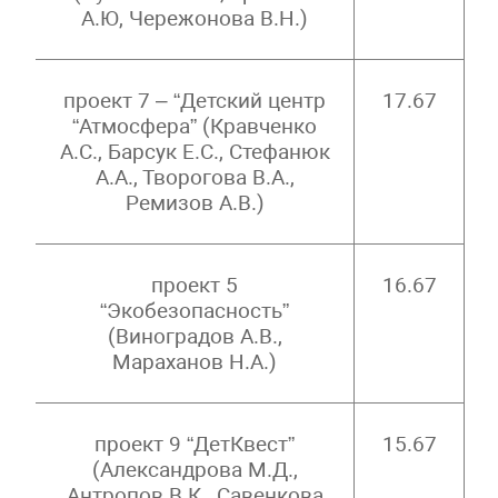
А.Ю, Чережонова В.Н.
)
проект 7 – “Детский центр
17.67
“Атмосфера” (Кравченко
А.С., Барсук Е.С., Стефанюк
А.А., Творогова В.А.,
Ремизов А.В.)
проект 5
16.67
“Экобезопасность”
(Виноградов А.В.,
Мараханов Н.А.)
проект 9 “ДетКвест”
15.67
(Александрова М.Д.,
Антропов В.К., Савенкова