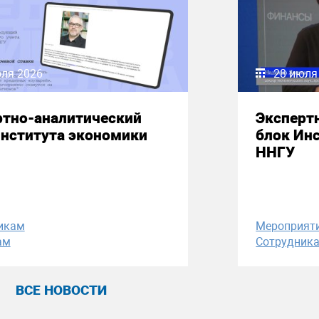
юля 2026
28 июля
ртно-аналитический
Эксперт
Института экономики
блок Ин
ННГУ
икам
Мероприят
ам
Сотрудник
ВСЕ НОВОСТИ