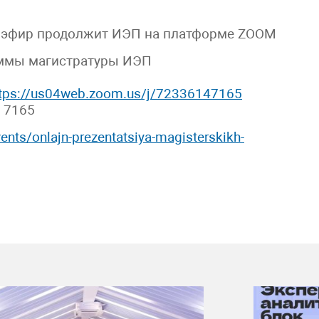
й эфир продолжит ИЭП на платформе ZOOM
аммы магистратуры ИЭП
ttps://us04web.zoom.us/j/72336147165
 7165
ents/onlajn-prezentatsiya-magisterskikh-