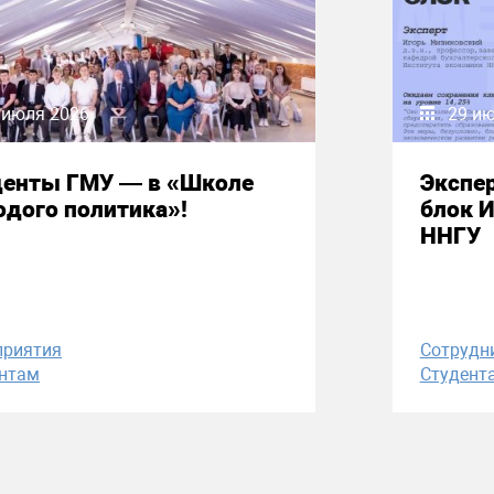
 июля 2026
29 и
денты ГМУ — в «Школе
Экспе
дого политика»!
блок 
ННГУ
приятия
Сотрудн
нтам
Студент