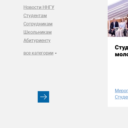
Новости ННГУ
Студентам
Сотрудникам
31
Школьникам
Абитуриенту
Сту
все категории
моло
Меро
Студе