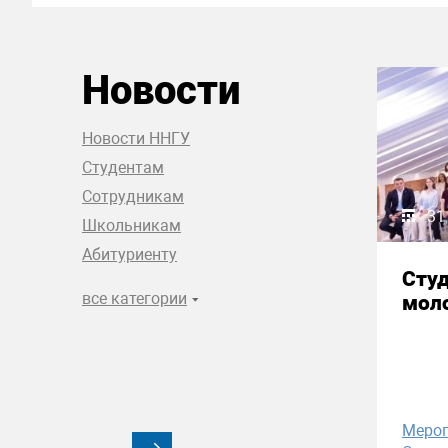
Новости
Новости ННГУ
Студентам
Сотрудникам
31
Школьникам
Абитуриенту
Сту
все категории
моло
Меро