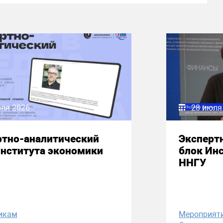
юля 2026
28 июля
ртно-аналитический
Эксперт
Института экономики
блок Ин
ННГУ
икам
Мероприят