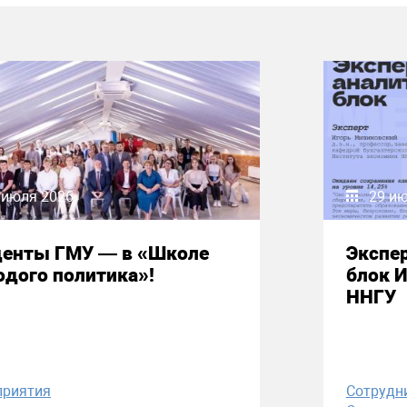
 июля 2026
29 и
денты ГМУ — в «Школе
Экспе
дого политика»!
блок 
ННГУ
приятия
Сотрудн