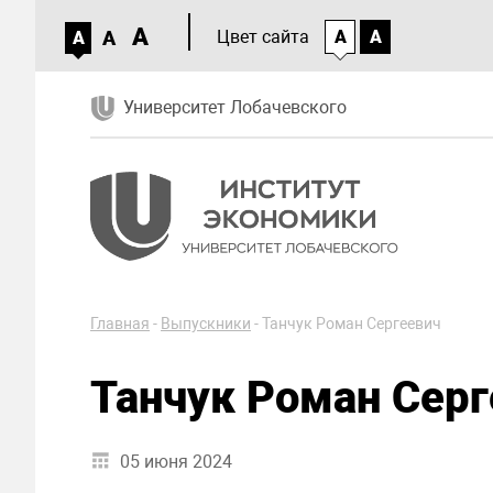
A
A
Цвет сайта
A
A
A
Университет Лобачевского
Главная
-
Выпускники
-
Танчук Роман Сергеевич
Танчук Роман Серг
05 июня 2024