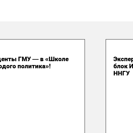
 июля 2026
29 и
денты ГМУ — в «Школе
Экспе
одого политика»!
блок 
ННГУ