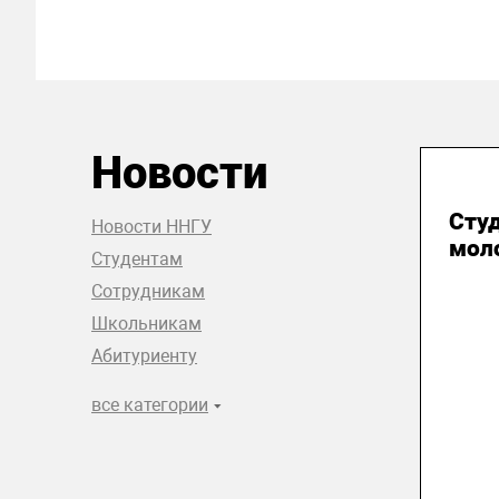
Новости
31
Сту
Новости ННГУ
мол
Студентам
Сотрудникам
Школьникам
Абитуриенту
все категории