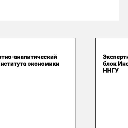
юля 2026
28 июля
ртно-аналитический
Эксперт
Института экономики
блок Ин
ННГУ