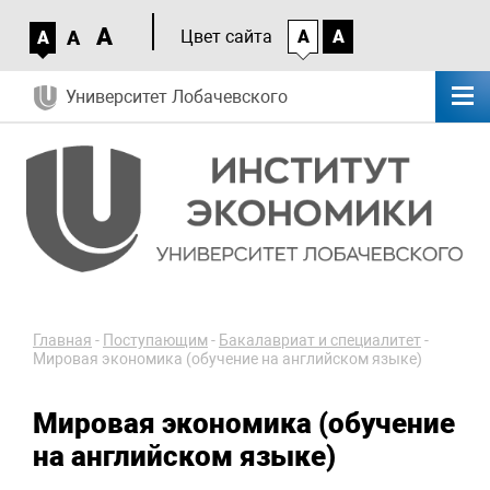
A
A
Цвет сайта
A
A
A
Университет Лобачевского
Главная
-
Поступающим
-
Бакалавриат и специалитет
-
Мировая экономика (обучение на английском языке)
Мировая экономика (обучение
на английском языке)