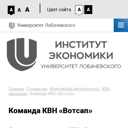
A
A
Цвет сайта
A
A
A
Университет Лобачевского
Главная
-
Студентам
-
Внеучебная деятельность
-
КВН
движение
-
Команда КВН «Вотсап»
Команда КВН «Вотсап»