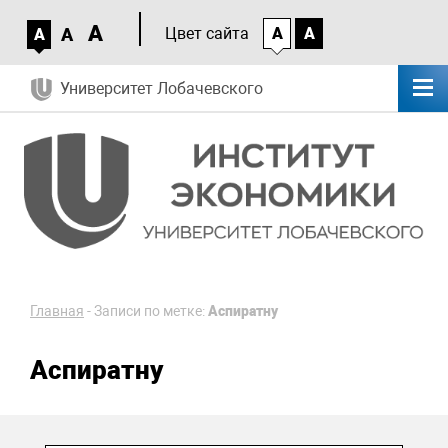
A
A
Цвет сайта
A
A
A
Университет Лобачевского
Главная
-
Записи по метке:
Аспиратну
Аспиратну