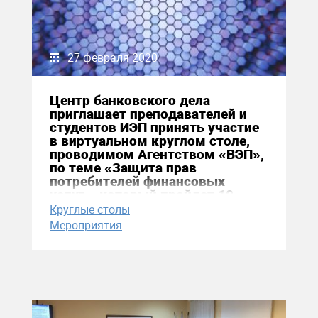
27 февраля 2020
Центр банковского дела
приглашает преподавателей и
студентов ИЭП принять участие
в виртуальном круглом столе,
проводимом Агентством «ВЭП»,
по теме «Защита прав
потребителей финансовых
услуг», который пройдет 10
марта 2020 года с 10:00 до 11:40
Круглые столы
по московскому времени
Мероприятия