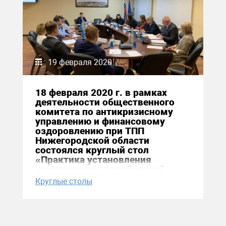
19 февраля 2020
18 февраля 2020 г. в рамках
деятельности общественного
комитета по антикризисному
управлению и финансовому
оздоровлению при ТПП
Нижегородской области
состоялся круглый стол
«Практика установления
корпоративных требований
кредиторов в делах о
Круглые столы
банкротстве»