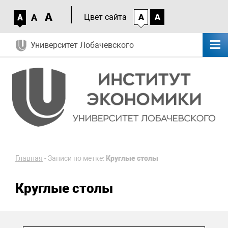
A
A
Цвет сайта
A
A
A
Университет Лобачевского
Главная
-
Записи по метке:
Круглые столы
Круглые столы