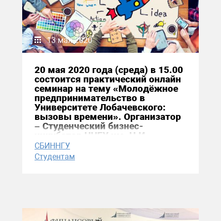
13 мая 2020
20 мая 2020 года (среда) в 15.00
состоится практический онлайн
семинар на тему «Молодёжное
предпринимательство в
Университете Лобачевского:
вызовы времени». Организатор
– Студенческий бизнес-
инкубатор ННГУ им. Н.И.
Лобачевского.
СБИННГУ
Студентам