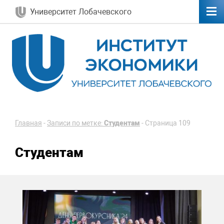
Университет Лобачевского
Главная
-
Записи по метке:
Студентам
-
Страница 109
Студентам