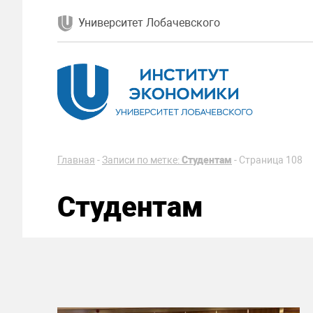
Университет Лобачевского
Главная
-
Записи по метке:
Студентам
-
Страница 108
Студентам