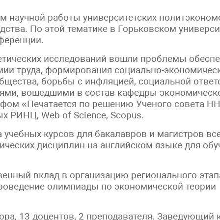
ем научной работы университетских политэконом
ства. По этой тематике в Горьковском универси
ференции.
оретических исследований вошли проблемы обесп
мии труда, формирования социально-экономичес
щества, борьбы с инфляцией, социальной ответс
ями, вошедшими в состав кафедры экономическо
ифом «Печатается по решению Ученого совета НН
х РИНЦ, Web of Science, Scopus.
учебных курсов для бакалавров и магистров всех
мических дисциплин на английском языке для об
венный вклад в организацию регионального эта
проведение олимпиады по экономической теории 
ра, 13 доцентов, 2 преподавателя. Заведующий ка