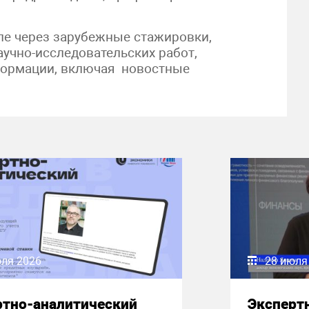
ле через зарубежные стажировки,
учно-исследовательских работ,
нформации, включая новостные
юля 2026
28 июля
ртно-аналитический
Эксперт