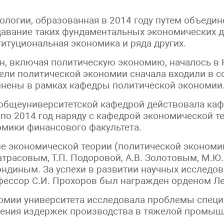
ологии, образованная в 2014 году путем объеди
давание таких фундаментальных экономических ди
итуциональная экономика и ряда других.
, включая политическую экономию, началось в 
тели политической экономии сначала входили в 
динены в рамках кафедры политической экономии
с общеуниверситетской кафедрой действовала к
 по 2014 год наряду с кафедрой экономической т
мики финансового факультета.
 экономической теории (политической экономии
трасовым, Т.П. Подоровой, А.В. Золотовым, М.Ю
Бондиным. За успехи в развитии научных исследо
фессор С.И. Прохоров был награжден орденом Ле
номии университета исследовала проблемы специ
жения издержек производства в тяжелой промышл