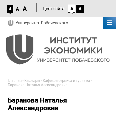
A
A
Цвет сайта
A
A
A
Университет Лобачевского
Главная
-
Кафедры
-
Кафедра сервиса и туризма
-
Баранова Наталья Александровна
Баранова Наталья
Александровна