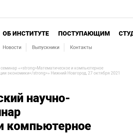
ОБ ИНСТИТУТЕ
ПОСТУПАЮЩИМ
СТУ
Новости
Выпускники
Контакты
 семинар «<strong>Математическое и компьютерное
ции экономики</strong>» Нижний Новгород, 27 октября 2021
ский научно-
инар
и компьютерное