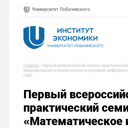
Университет Лобачевского
Главная
-
Первый всероссийский научно-практический
моделирование и бизнес-анализ в условиях цифровиза
года
Первый всероссий
практический сем
«
Математическое 