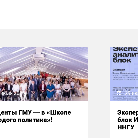
 июля 2026
29 и
денты ГМУ — в «Школе
Экспе
дого политика»!
блок 
ННГУ