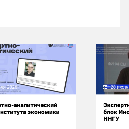
юля 2026
28 июля
ртно-аналитический
Эксперт
Института экономики
блок Ин
ННГУ