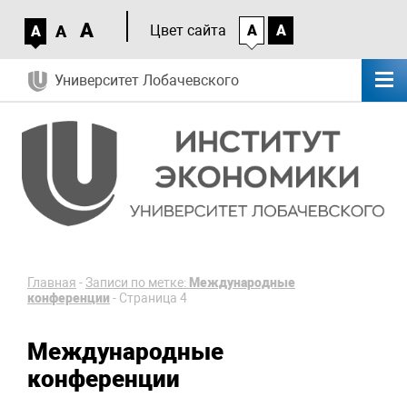
A
A
Цвет сайта
A
A
A
Университет Лобачевского
Главная
-
Записи по метке:
Международные
конференции
-
Страница 4
Международные
конференции