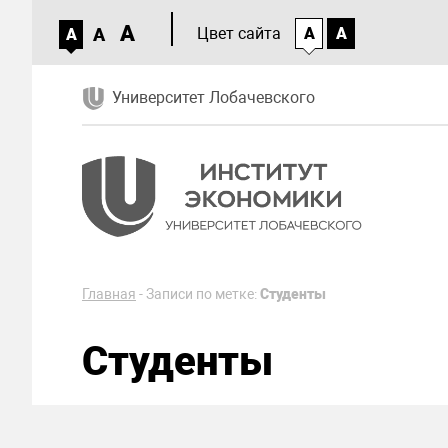
A
A
Цвет сайта
A
A
A
Университет Лобачевского
Главная
-
Записи по метке:
Студенты
Студенты