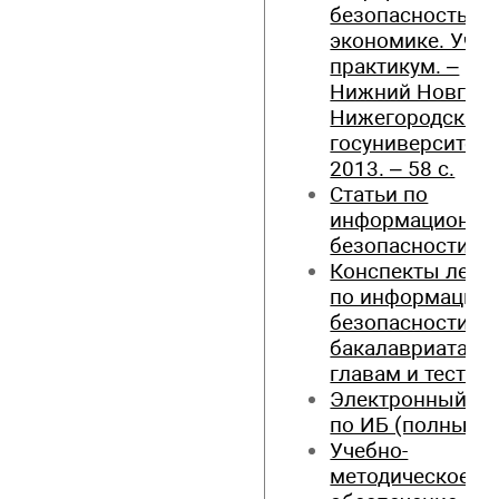
безопасность в
экономике. Уче
практикум. –
Нижний Новгоро
Нижегородский
госуниверситет,
2013. – 58 с.
Статьи по
информационно
безопасности
Конспекты лекц
по информацио
безопасности д
бакалавриата (п
главам и тесты)
Электронный ку
по ИБ (полный к
Учебно-
методическое