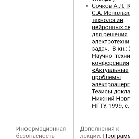
Сочков А.Л., Кал
С.А. Использова
технологии
нейронных сете
для решения
электротехничес
задач.- В кн.: XVII
Научно- техниче
конференция
«Актуальные
проблемы
электроэнергети
Тезисы докладо
Нижний Новгоро
НГТУ, 1999, с.59
Информационная
Дополнения к
безопасность
лекции:
Программа