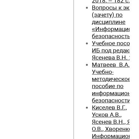
2018. – 182 с.
Вопросы к экза
(зачету) по
дисциплине
«Информационн
безопасность»
Учебное пособи
ИБ под редакци
Ясенева В.Н. 20
Матвеев В.А.
Учебно-
методическое
пособие по
информационн
безопасности. 
Киселев В.Г.,
Усков А.В.,
Ясенев В.Н., Ясе
О.В., Хворенков С
Информационна