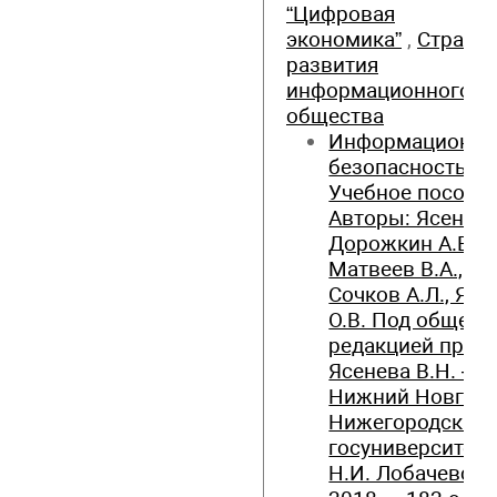
“Цифровая
экономика”
,
Стратег
развития
информационного
общества
Информационна
безопасность:
Учебное пособие
Авторы: Ясенев В
Дорожкин А.В.,
Матвеев В.А.,
Сочков А.Л., Ясе
О.В. Под общей
редакцией проф
Ясенева В.Н. –
Нижний Новгоро
Нижегородский
госуниверситет 
Н.И. Лобачевско