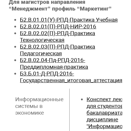
Для магистров направления
“Менеджмент” профиль “Маркетинг”
Б2.В.01.01(У)-РПД-Практика Учебная
Б2.В.02.01(П)-РПД-НИР-2016
Б2.В.02.02(П)-РПД-Практика
Технологическая
Б2.В.02.03(П)-РПД-Практика
Педагогическая
Б2.В.02.04-Пд-РПД-2016-
Преддипломная-практика
Б3.Б.01-Д-РПД-2016-
Государственная_итоговая_аттестация
Информационные
Конспект лекци
системы в
для студентов
экономике
бакалавриата по
дисциплине
“Информационн