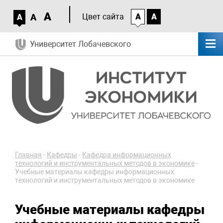
A
A
Цвет сайта
A
A
A
Университет Лобачевского
Главная
-
Кафедры
-
Кафедра информационных
технологий и инструментальных методов в экономике
-
Учебные материалы кафедры информационных
технологий и инструментальных методов в экономике
Учебные материалы кафедры