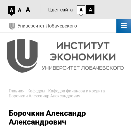
A
A
Цвет сайта
A
A
A
Университет Лобачевского
Главная
-
Кафедры
-
Кафедра финансов и кредита
-
Борочкин Александр Александрович
Борочкин Александр
Александрович